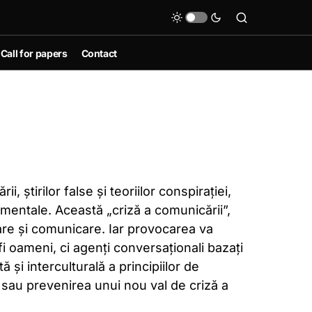
Call for papers
Contact
 știrilor false și teoriilor conspirației,
amentale. Această „criză a comunicării”,
mare și comunicare. Iar provocarea va
r fi oameni, ci agenți conversaționali bazați
 și interculturală a principiilor de
 sau prevenirea unui nou val de criză a