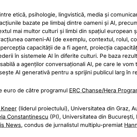
dintre etică, psihologie, lingvistică, media și comuni
racțiunile bazate pe limbaj dintre oameni și AI, precum 
ntextul mai multor culturi și limbi din spațiul european
teracțiunea oameni-AI (de exemplu, contextul, rolul, 
percepția capacității de a fi agent, proiecția capacităț
derii în sistemele AI în diferite culturi. Pe baza rezu
sabilă a agenților conversaționali AI, pe care le vom 
ște AI generativă pentru a sprijini publicul larg în re
 de euro de către programul
ERC Chanse/Hera Progr
 Kneer
(liderul proiectului), Universitatea din Graz, A
ela Constantinescu
(PI), Universitatea din București
ris News
, condus de jurnalistul multiplu-premiat
Hann