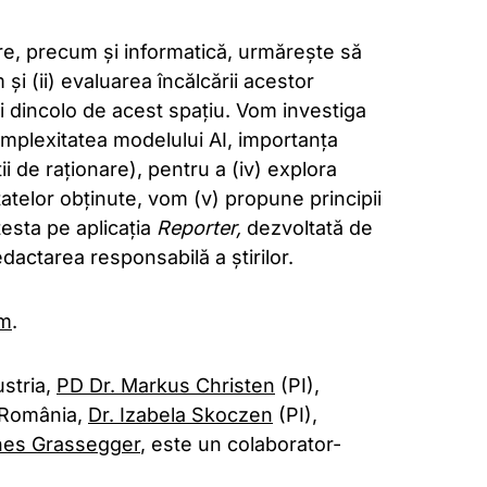
care, precum și informatică, urmărește să
și (ii) evaluarea încălcării acestor
 și dincolo de acest spațiu. Vom investiga
complexitatea modelului AI, importanța
ii de raționare), pentru a (iv) explora
ltatelor obținute, vom (v) propune principii
testa pe aplicația
Reporter,
dezvoltată de
dactarea responsabilă a știrilor.
am
.
ustria,
PD Dr. Markus Christen
(PI),
, România,
Dr. Izabela Skoczen
(PI),
es Grassegger
, este un colaborator-