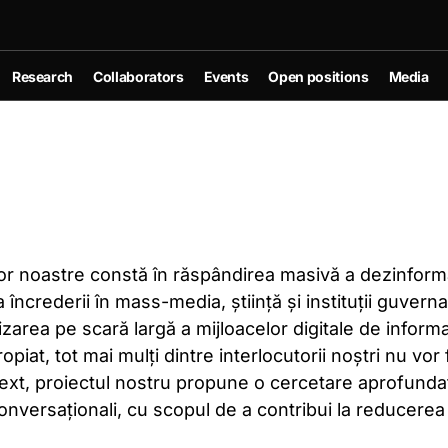
Research
Collaborators
Events
Open positions
Media
r noastre constă în răspândirea masivă a dezinformării,
 încrederii în mass-media, știință și instituții guvern
izarea pe scară largă a mijloacelor digitale de infor
ropiat, tot mai mulți dintre interlocutorii noștri nu vo
ntext, proiectul nostru propune o cercetare aprofundată
onversaționali, cu scopul de a contribui la reducerea