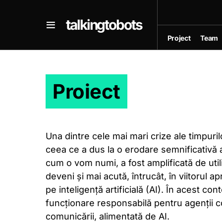
talkingtobots
Project
Team
Proiect
Una dintre cele mai mari crize ale timpurilo
ceea ce a dus la o erodare semnificativă a
cum o vom numi, a fost amplificată de util
deveni și mai acută, întrucât, în viitorul ap
pe inteligență artificială (AI). În acest co
funcționare responsabilă pentru agenții c
comunicării, alimentată de AI.